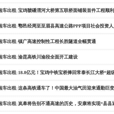
检车出租
宝鸡虢磻渭河大桥第五联桥面铺装首件工程顺
]
检车出租
鄠邑经周至至眉县高速公路PPP项目社会投资人
]
检车出租
镇广高速控制性工程长胜隧道全幅贯通
]
检车出租
渝昆高铁川渝段全面开工建设
]
检车出租
18.8亿元！宝鸡中铁宝桥捧回常泰长江大桥“超
]
检车出租
这条高铁通车了！中国最大油气田迎来通勤巨
]
检车出租
岚皋将告别不通高速的历史，安康将实现“县县
]