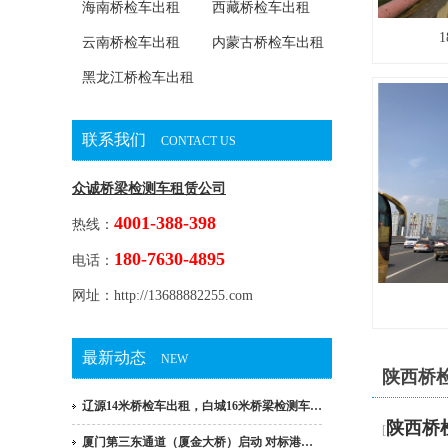
海南桥检车出租
西藏桥检车出租
云南桥检车出租
内蒙古桥检车出租
黑龙江桥检车出租
联系我们
CONTACT US
众诚桥梁检测车租赁公司
4001-388-398
热线：
180-7630-4895
电话：
网址：http://13688882255.com
最新动态
NEW
陕西桥
辽源14米桥检车出租，白城16米桥梁检测车…
陕西桥
[
厦门第三东通道（厦金大桥）启动 对标港…