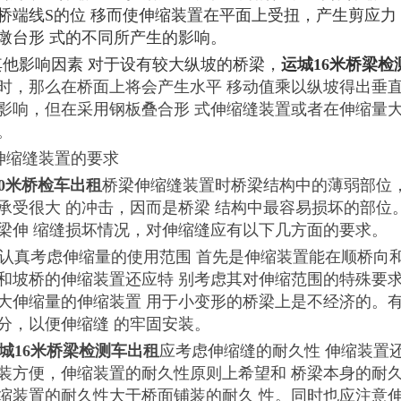
桥端线S的位 移而使伸缩装置在平面上受扭，产生剪应
墩台形 式的不同所产生的影响。
 其他影响因素 对于设有较大纵坡的桥梁，
运城16米桥梁检
时，那么在桥面上将会产生水平 移动值乘以纵坡得出垂
影响，但在采用钢板叠合形 式伸缩缝装置或者在伸缩量
。
对伸缩缝装置的要求
20米桥检车出租
桥梁伸缩缝装置时桥梁结构中的薄弱部位
承受很大 的冲击，因而是桥梁 结构中最容易损坏的部
梁伸 缩缝损坏情况，对伸缩缝应有以下几方面的要求。
1 应认真考虑伸缩量的使用范围 首先是伸缩装置能在顺桥
和坡桥的伸缩装置还应特 别考虑其对伸缩范围的特殊要
大伸缩量的伸缩装置 用于小变形的桥梁上是不经济的。
分，以便伸缩缝 的牢固安装。
城16米桥梁检测车出租
应考虑伸缩缝的耐久性 伸缩装置
装方便，伸缩装置的耐久性原则上希望和 桥梁本身的耐
缩装置的耐久性大于桥面铺装的耐久 性。同时也应注意