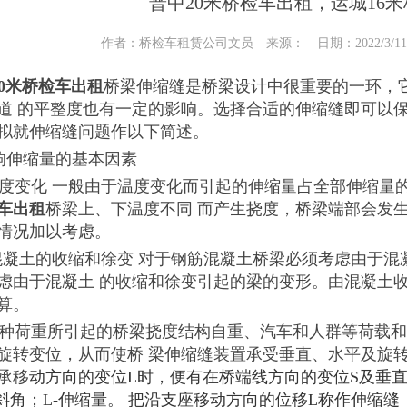
普中20米桥检车出租，运城16
作者：桥检车租赁公司文员 来源： 日期：2022/3/11 9
20米桥检车出租
桥梁伸缩缝是桥梁设计中很重要的一环，
道 的平整度也有一定的影响。选择合适的伸缩缝即可以
拟就伸缩缝问题作以下简述。
影响伸缩量的基本因素
1 温度变化 一般由于温度变化而引起的伸缩量占全部伸缩
车出租
桥梁上、下温度不同 而产生挠度，桥梁端部会发
情况加以考虑。
2 混凝土的收缩和徐变 对于钢筋混凝土桥梁必须考虑由于
虑由于混凝土 的收缩和徐变引起的梁的变形。由混凝土
算。
3 各种荷重所引起的桥梁挠度结构自重、汽车和人群等荷
旋转变位，从而使桥 梁伸缩缝装置承受垂直、水平及旋转变
承移
动方向的变位L时，便有在桥端线方向的变位S及垂直于桥端线方
倾斜角；L-伸缩量。 把沿支座移动方向的位移L称作伸缩