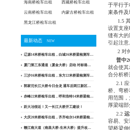
海南桥检车出租
西藏桥检车出租
于平行于
束条件及
云南桥检车出租
内蒙古桥检车出租
1.5
黑龙江桥检车出租
设置支座
缝有大的
最新动态
NEW
引起注意
2 
辽源14米桥检车出租，白城16米桥梁检测车…
普中
厦门第三东通道（厦金大桥）启动 对标港…
就会使其
合分析桥
三沙16米桥检车出租，东方22米桥梁检测车…
2.
郭家沱长江大桥今日合龙 通车后两江新区…
桥、弯桥
赤峰22米桥检车出租，呼和浩特14米桥梁检…
用范围，
厚梁端部
距大冶很近！又一长江大桥开工建设！
2.2
运
大庆20米桥检车出租，齐齐哈尔14米桥梁检…
容易、安
望桥梁伸
赣江南大道（南昌大桥-生米大桥）提升改…