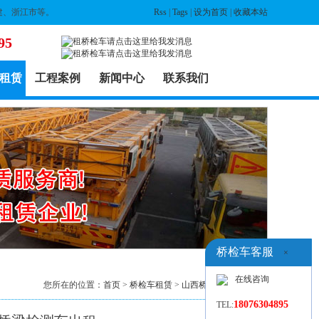
建、浙江市等。
Rss
|
Tags
|
设为首页
|
收藏本站
95
租赁
工程案例
新闻中心
联系我们
桥检车客服
×
在线咨询
您所在的位置：
首页
>
桥检车租赁
>
山西桥检车出租
> 列表
18076304895
TEL: