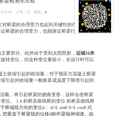
米桥梁检测车出租
:57:07 人气：
37
评论：
0
它对桥梁的合理受力也起到关键性的作用，同时
保证桥梁的合理受力，也能保证桥梁行车的舒适
量的主要部分。此外由于受到太阳照射，
运城16米
生旋转变位，但这种变位量较小，在设计时可以
混凝土收缩引起的收缩量；对于预应力混凝土桥梁
收缩引起的收缩量一般换算成温度下降而引起的
载和活载，将引起桥梁的挠曲变形，这样会使桥梁
位。 1.4 斜桥及曲线桥的变位 斜桥及曲线桥
向的变位d： d=L sinθ S=L cosθ 式
缝，把垂直于桥梁线的位移d称作梁端伸缩缝。由