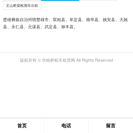
文山桥梁检测车出租
楚雄彝族自治州辖楚雄市、双柏县、牟定县、南华县、姚安县、大姚
县、永仁县、元谋县、武定县、禄丰县。
版权所有 © 华南桥检车租赁网 All Rights Reserved
首页
电话
留言