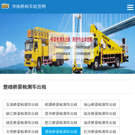
华南桥检车租赁网
楚雄桥梁检测车出租
玉溪桥梁检测车出租
昭通桥梁检测车出租
保山桥梁检测车出租
丽江桥梁检测车出租
普洱桥梁检测车出租
临沧桥梁检测车出租
德宏桥梁检测车出租
怒江桥梁检测车出租
迪庆桥梁检测车出租
大理桥梁检测车出租
楚雄桥梁检测车出租
红河桥梁检测车出租