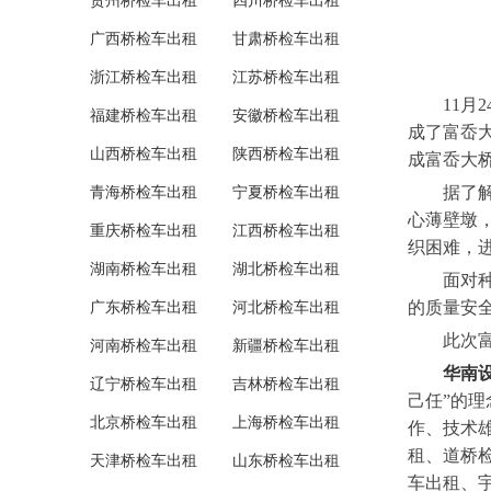
贵州桥检车出租
四川桥检车出租
广西桥检车出租
甘肃桥检车出租
浙江桥检车出租
江苏桥检车出租
11月2
福建桥检车出租
安徽桥检车出租
成了富岙大
山西桥检车出租
陕西桥检车出租
成富岙大
据了解，富
青海桥检车出租
宁夏桥检车出租
心薄壁墩
重庆桥检车出租
江西桥检车出租
织困难，
湖南桥检车出租
湖北桥检车出租
面对种种
的质量安
广东桥检车出租
河北桥检车出租
此次富岙
河南桥检车出租
新疆桥检车出租
华南
辽宁桥检车出租
吉林桥检车出租
己任”的
北京桥检车出租
上海桥检车出租
作、技术
租、道桥
天津桥检车出租
山东桥检车出租
车出租、