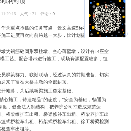
部顺利封顶
1:29:16 人气：
21
评论：
0
作为重点抢抓的任务节点，景文高速5标在10月底完
力将施工进度再次向前跨越一大步，比计划提前一个月完
础桥墩为钢筋砼圆形双柱墩、空心薄壁墩，设计有14座空
翻模工艺。配合塔吊进行施工，现场资源配置较多，组
员群策群力、联勤联动，经过认真的前期准备、切实
功迎来了富岙大桥主墩的全部封顶。
拉开帷幕，为后续桥梁施工奠定基础。
“精心施工，铸造精品”的态度，“安全为基础，畅通为
业制度，健全法人制结构，把养护公司打造成规范运
租、桥梁维护车出租、桥梁修补车出租、桥梁养护车出
吊篮式桥检车出租、桁架式桥检车出租、徐工桥梁检测
梁检查车出租等。