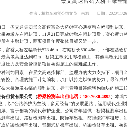
景文高速富岙大桥主墩全
作者：桥检车租赁公司文员 来源： 日期：2020/11/26 1
4日，省交通集团景文高速富岙大桥8#空心薄壁墩右幅顺利封顶。
桥9#墩左右幅封顶，11月21日完成8#墩左幅封顶后，凝心聚
桥所有主墩封顶，距离项目年度整体目标又近一步。
岙大桥左幅桥长578.46m，右幅桥长590.46m，下部桩基
，最高墩高度达到62m，桥梁主墩采用爬模施工，其他高墩采用
进度压力及安全管控是项目桥梁施工的重难点工作。
制约因素，在景文高速指挥部、监理办的大力支持下，项目全
全管控、合理的施工计划编制，项目以持之以恒的努力，最终成
大桥8#墩右幅的顺利封顶，标志着项目连续钢构0#块的施工
设备租赁有限公司
（
桥梁检测车出租电话：180-7630-4895
）
本着
理念，以“公路养护为主线，多元经营”的发展思路，运用现代企
雄厚、富于创新的现代养护企业。公司常年提供：桥梁检测车出
检测车出租、路桥检测车出租、防撞车出租、防撞缓冲车租赁、
宇通桥梁检测车出租、臂架式桥检车出租、桥梁检修车出租、桥