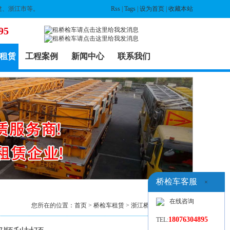
建、浙江市等。
Rss
|
Tags
|
设为首页
|
收藏本站
95
租赁
工程案例
新闻中心
联系我们
桥检车客服
×
在线咨询
您所在的位置：
首页
>
桥检车租赁
>
浙江桥检车出租
> 列表
18076304895
TEL: