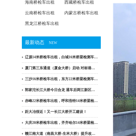
海南桥检车出租
西藏桥检车出租
云南桥检车出租
内蒙古桥检车出租
黑龙江桥检车出租
最新动态
NEW
辽源14米桥检车出租，白城16米桥梁检测车…
厦门第三东通道（厦金大桥）启动 对标港…
三沙16米桥检车出租，东方22米桥梁检测车…
郭家沱长江大桥今日合龙 通车后两江新区…
赤峰22米桥检车出租，呼和浩特14米桥梁检…
距大冶很近！又一长江大桥开工建设！
大庆20米桥检车出租，齐齐哈尔14米桥梁检…
赣江南大道（南昌大桥-生米大桥）提升改…