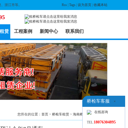
建、浙江市等。
Rss
|
Tags
|
设为首页
|
收藏本站
95
租赁
工程案例
新闻中心
联系我们
桥检车客服
×
在线咨询
您所在的位置：
首页
>
桥检车租赁
>
海南桥检车出租
> 列表
18076304895
TEL: