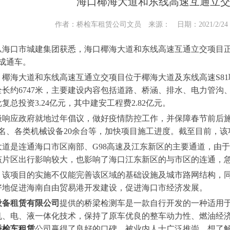
海口椰海大道和东线高速互通立交
作者：桥检车租赁公司文员 来源： 日期：2021/2/24 10
口市城建集团获悉，海口椰海大道和东线高速互通立交项目正稳
成通车。
海大道和东线高速互通立交项目位于椰海大道及东线高速S81
长约6747米，主要建设内容包括道路、桥涵、排水、电力管沟、
复总投资3.24亿元，其中建安工程费2.82亿元。
应政府就地过年倡议，做好疫情防控工作，并保障春节前后施
0名、各类机械设备20余台等，加快项目施工进度。截至目前，该
是连通海口市区南部、G98高速及江东新区的主要通道，由于现
该片区出行影响较大，也影响了海口江东新区的与市区的连通，
项目的实施不仅能完善该区域的基础设施及城市路网结构，同
好地促进海南自由贸易港开发建设，促进海口市经济发展。
设备租赁有限公司
提供的桥梁检测车是一款自行开发的一种适用
机、电、液一体化技术，保持了原车优良的整车动力性、燃油经
桥检车租赁
公司赢得了良好的口碑，被业内人士广泛推崇。想了