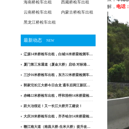
海南桥检车出租
西藏桥检车出租
解，
电话：1
云南桥检车出租
内蒙古桥检车出租
黑龙江桥检车出租
最新动态
NEW
辽源14米桥检车出租，白城16米桥梁检测车…
厦门第三东通道（厦金大桥）启动 对标港…
三沙16米桥检车出租，东方22米桥梁检测车…
郭家沱长江大桥今日合龙 通车后两江新区…
赤峰22米桥检车出租，呼和浩特14米桥梁检…
距大冶很近！又一长江大桥开工建设！
大庆20米桥检车出租，齐齐哈尔14米桥梁检…
赣江南大道（南昌大桥-生米大桥）提升改…