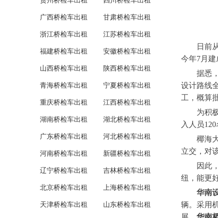
贵州桥检车出租
四川桥检车出租
广西桥检车出租
甘肃桥检车出租
浙江桥检车出租
江苏桥检车出租
日前从海
福建桥检车出租
安徽桥检车出租
今年7月建
山西桥检车出租
陕西桥检车出租
据悉，椰
设计路线全
青海桥检车出租
宁夏桥检车出租
工，概算批
重庆桥检车出租
江西桥检车出租
为积极响
湖南桥检车出租
湖北桥检车出租
入人员12
广东桥检车出租
河北桥检车出租
椰海大道
立交，对
河南桥检车出租
新疆桥检车出租
因此，该
辽宁桥检车出租
吉林桥检车出租
纽，能更
北京桥检车出租
上海桥检车出租
华南
辆。采用
天津桥检车出租
山东桥检车出租
展，
华南